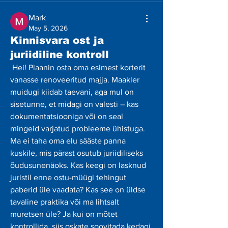
Mark
May 5, 2026
Kinnisvara ost ja
juriidiline kontroll
 Hei! Plaanin osta oma esimest korterit 
vanasse renoveeritud majja. Maakler 
muidugi kiidab taevani, aga mul on 
sisetunne, et midagi on valesti – kas 
dokumentatsiooniga või on seal 
mingeid varjatud probleeme ühistuga. 
Ma ei taha oma elu sääste panna 
kuskile, mis pärast osutub juriidiliseks 
õudusunenäoks. Kas keegi on lasknud 
juristil enne ostu-müügi tehingut 
paberid üle vaadata? Kas see on üldse 
tavaline praktika või ma lihtsalt 
muretsen üle? Ja kui on mõtet 
kontrollida, siis oskate soovitada kedagi, 