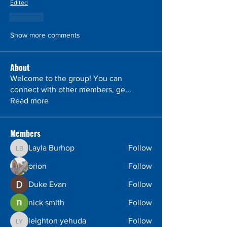
Edited
Like
Show more comments
About
Welcome to the group! You can
connect with other members, ge
...
Read more
Members
Layla Burhop
Follow
Layla Burhop
orion
Follow
Duke Evan
Follow
nick smith
Follow
leighton yehuda
Follow
leighton yehuda