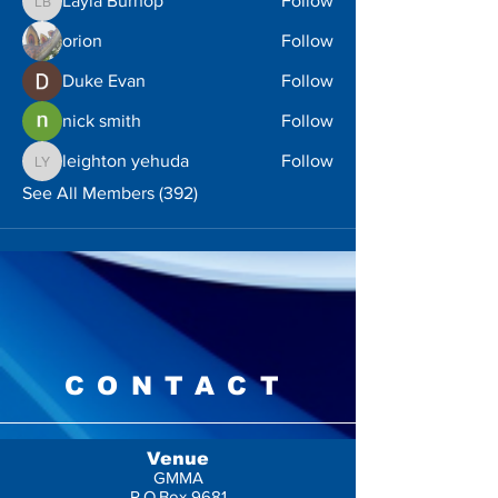
Layla Burhop
Follow
Layla Burhop
orion
Follow
Duke Evan
Follow
nick smith
Follow
leighton yehuda
Follow
leighton yehuda
See All Members (392)
CONTACT
Venue
GMMA
P.O.Box 9681