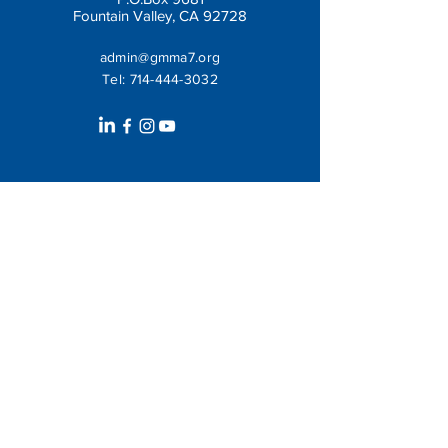
Fountain Valley, CA 92728
admin@gmma7.org
Tel:
714-444-3032
Get In Touch
Leave us a message: