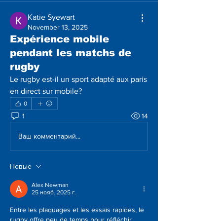
Katie Syewart
November 13, 2025
Expérience mobile
pendant les matchs de
rugby
Le rugby est-il un sport adapté aux paris 
en direct sur mobile?
0
1
14
Ваш комментарий...
Новые
Alex Newman
25 нояб. 2025 г.
Entre les plaquages et les essais rapides, le 
rugby offre peu de temps pour réfléchir. 