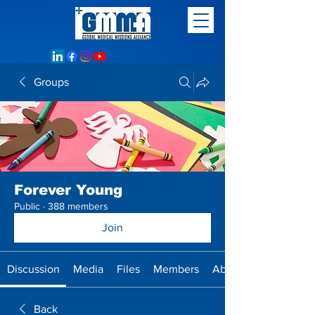
Groups
Forever Young
Public
·
388 members
Join
Discussion
Media
Files
Members
About
Back