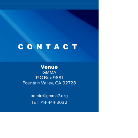
CONTACT
Venue
GMMA
P.O.Box 9681
Fountain Valley, CA 92728
admin@gmma7.org
Tel:
714-444-3032
Get In Touch