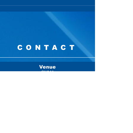
CONTACT
Venue
GMMA
P.O.Box 9681
Fountain Valley, CA 92728
admin@gmma7.org
Tel:
714-444-3032