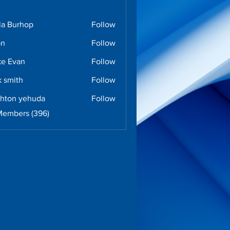
la Burhop
Follow
urhop
on
Follow
e Evan
Follow
k smith
Follow
ghton yehuda
Follow
n yehuda
Members (396)