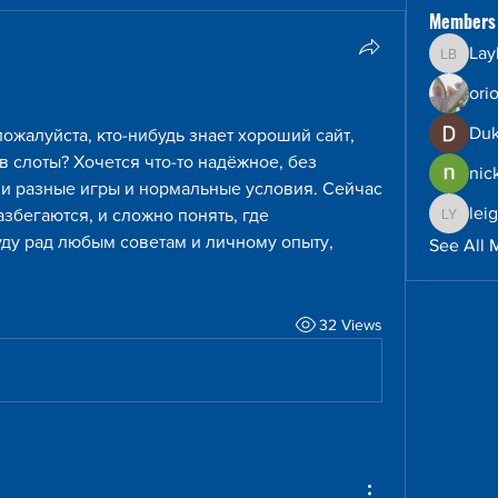
Members
Lay
Layla B
ori
Duk
ожалуйста, кто-нибудь знает хороший сайт, 
 слоты? Хочется что-то надёжное, без 
nic
и разные игры и нормальные условия. Сейчас 
lei
азбегаются, и сложно понять, где 
leighto
уду рад любым советам и личному опыту, 
See All 
32 Views