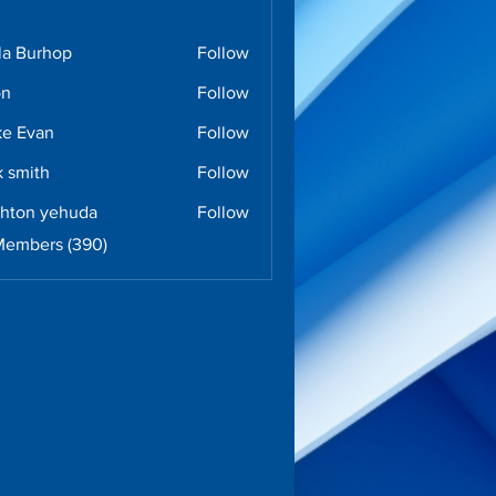
la Burhop
Follow
urhop
on
Follow
e Evan
Follow
k smith
Follow
ghton yehuda
Follow
n yehuda
Members (390)