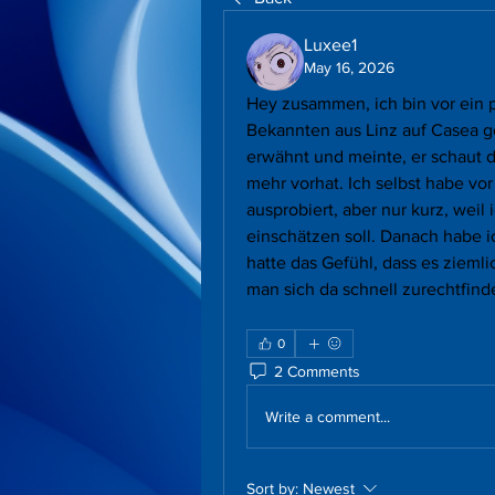
Luxee1
May 16, 2026
Hey zusammen, ich bin vor ein p
Bekannten aus Linz auf Casea g
erwähnt und meinte, er schaut do
mehr vorhat. Ich selbst habe vor 
ausprobiert, aber nur kurz, weil 
einschätzen soll. Danach habe i
hatte das Gefühl, dass es ziemlic
man sich da schnell zurechtfinde
0
2 Comments
Write a comment...
Sort by:
Newest