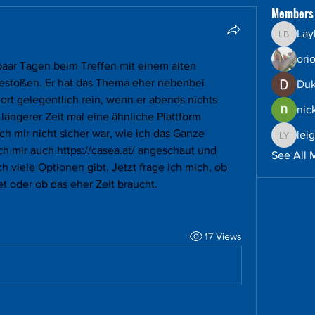
Members
Lay
Layla B
ori
aar Tagen beim Treffen mit einem alten 
estoßen. Er hat das Thema eher nebenbei 
Duk
rt gelegentlich rein, wenn er abends nichts 
nic
längerer Zeit mal eine ähnliche Plattform 
ich mir nicht sicher war, wie ich das Ganze 
lei
leighto
ch mir auch 
https://casea.at/
 angeschaut und 
See All 
h viele Optionen gibt. Jetzt frage ich mich, ob 
t oder ob das eher Zeit braucht.
17 Views