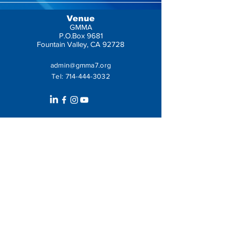
Venue
GMMA
P.O.Box 9681
Fountain Valley, CA 92728
admin@gmma7.org
Tel:
714-444-3032
Get In Touch
Leave us a message: