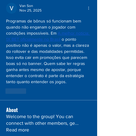
Van Son
Nov 25, 2025
Programas de bônus só funcionam bem 
quando não enganam o jogador com 
condições impossíveis. Em 
A melhor notícia: 
1X BET oficialmente no Brasil
 o ponto 
positivo não é apenas o valor, mas a clareza 
do rollover e das modalidades permitidas. 
Isso evita cair em promoções que parecem 
boas só no banner. Quem sabe ler regras 
ganha antes mesmo de apostar, porque 
entender o contrato é parte da estratégia 
tanto quanto entender os jogos.
Like
About
Welcome to the group! You can
connect with other members, ge
...
Read more